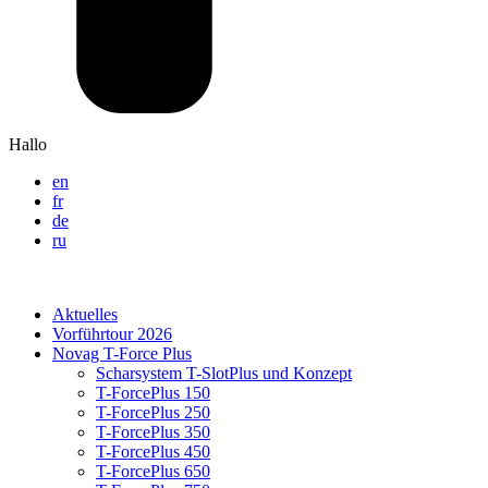
Hallo
en
fr
de
ru
Aktuelles
Vorführtour 2026
Novag T-Force Plus
Scharsystem T-SlotPlus und Konzept
T-ForcePlus 150
T-ForcePlus 250
T-ForcePlus 350
T-ForcePlus 450
T-ForcePlus 650