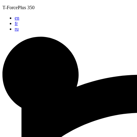
Zum
T-ForcePlus 350
Inhalt
en
springen
fr
ru