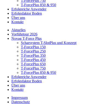
T-ForcePlus 750
T-ForcePlus 850 & 950
Erfolgreiche Anwender
Erfolgsfaktor Boden
Über uns
Kontakt
Aktuelles
Vorführtour 2026
Novag T-Force Plus
Scharsystem T-SlotPlus und Konzept
T-ForcePlus 150
T-ForcePlus 250
T-ForcePlus 350
T-ForcePlus 450
T-ForcePlus 650
T-ForcePlus 750
T-ForcePlus 850 & 950
Erfolgreiche Anwender
Erfolgsfaktor Boden
Über uns
Kontakt
Impressum
Datenschutz