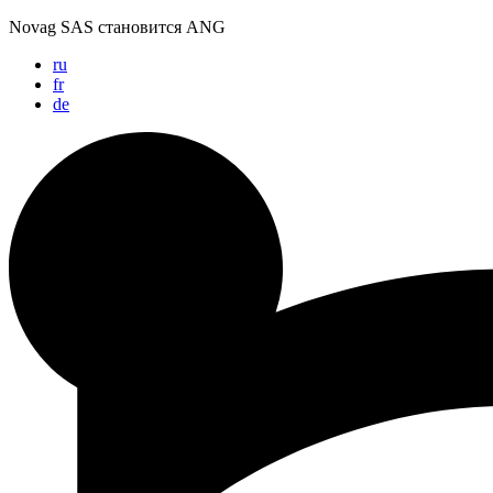
Перейти
Novag SAS становится ANG
к
ru
содержимому
fr
de